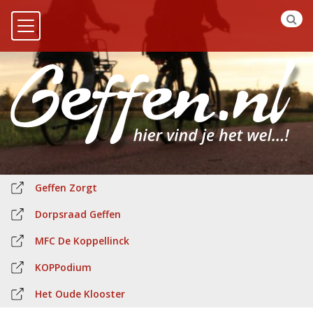
Geffen Zorgt
Dorpsraad Geffen
MFC De Koppellinck
KOPPodium
Het Oude Klooster