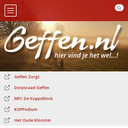
Geffen Zorgt
Dorpsraad Geffen
MFC De Koppellinck
KOPPodium
Het Oude Klooster