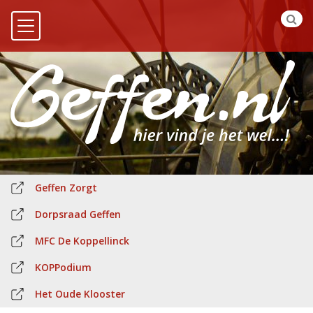
Geffen Zorgt
Dorpsraad Geffen
MFC De Koppellinck
KOPPodium
Het Oude Klooster