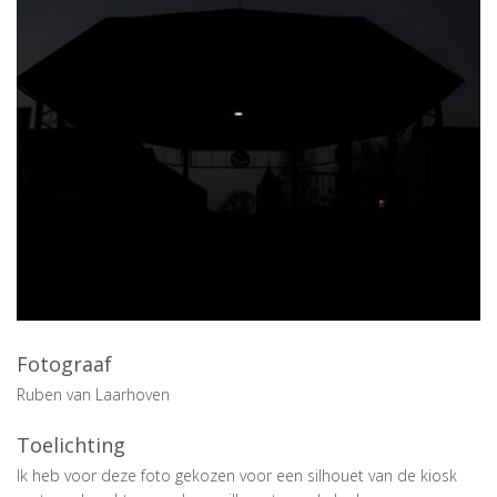
Fotograaf
Ruben van Laarhoven
Toelichting
Ik heb voor deze foto gekozen voor een silhouet van de kiosk