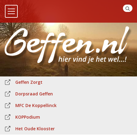
Geffen Zorgt
Dorpsraad Geffen
MFC De Koppellinck
KOPPodium
Het Oude Klooster