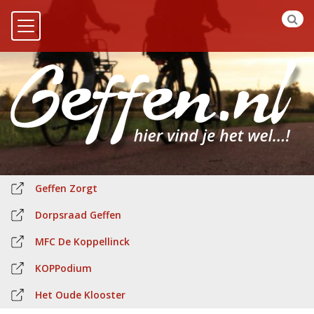
Geffen Zorgt
Dorpsraad Geffen
MFC De Koppellinck
KOPPodium
Het Oude Klooster