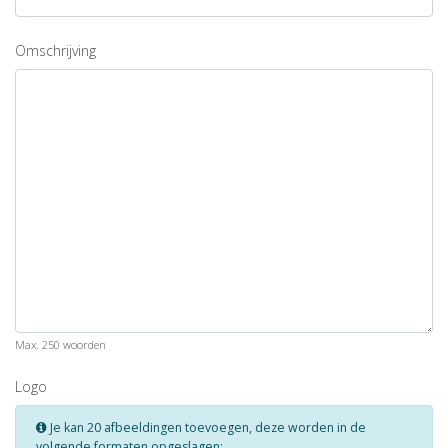
Omschrijving
Max. 250 woorden
Logo
Je kan 20 afbeeldingen toevoegen, deze worden in de
volgende formaten opgeslagen: