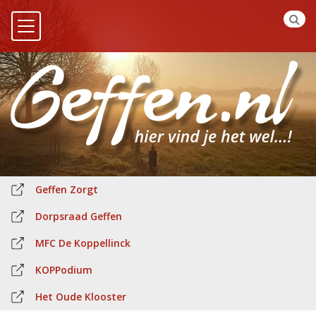
Geffen Zorgt
Dorpsraad Geffen
MFC De Koppellinck
KOPPodium
Het Oude Klooster