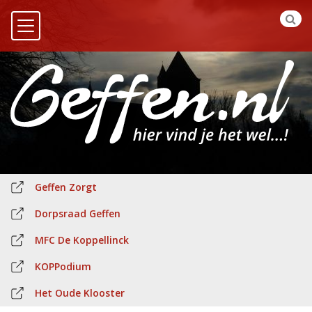
Geffen Zorgt
Dorpsraad Geffen
MFC De Koppellinck
KOPPodium
Het Oude Klooster