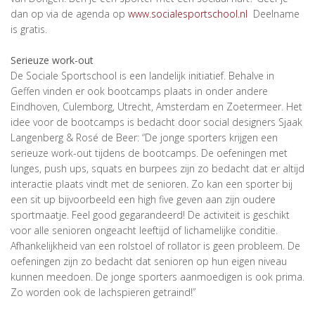
dan op via de agenda op
www.socialesportschool.nl
Deelname
is gratis.
Serieuze work-out
De Sociale Sportschool is een landelijk initiatief. Behalve in
Geffen vinden er ook bootcamps plaats in onder andere
Eindhoven, Culemborg, Utrecht, Amsterdam en Zoetermeer. Het
idee voor de bootcamps is bedacht door social designers Sjaak
Langenberg & Rosé de Beer: “De jonge sporters krijgen een
serieuze work-out tijdens de bootcamps. De oefeningen met
lunges, push ups, squats en burpees zijn zo bedacht dat er altijd
interactie plaats vindt met de senioren. Zo kan een sporter bij
een sit up bijvoorbeeld een high five geven aan zijn oudere
sportmaatje. Feel good gegarandeerd! De activiteit is geschikt
voor alle senioren ongeacht leeftijd of lichamelijke conditie.
Afhankelijkheid van een rolstoel of rollator is geen probleem. De
oefeningen zijn zo bedacht dat senioren op hun eigen niveau
kunnen meedoen. De jonge sporters aanmoedigen is ook prima.
Zo worden ook de lachspieren getraind!”