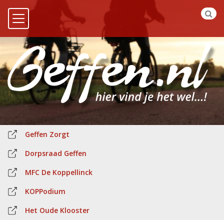
Geffen Zorgt
Dorpsraad Geffen
MFC De Koppellinck
KOPPodium
Het Oude Klooster