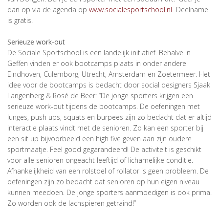
dan op via de agenda op
www.socialesportschool.nl
Deelname
is gratis.
Serieuze work-out
De Sociale Sportschool is een landelijk initiatief. Behalve in
Geffen vinden er ook bootcamps plaats in onder andere
Eindhoven, Culemborg, Utrecht, Amsterdam en Zoetermeer. Het
idee voor de bootcamps is bedacht door social designers Sjaak
Langenberg & Rosé de Beer: “De jonge sporters krijgen een
serieuze work-out tijdens de bootcamps. De oefeningen met
lunges, push ups, squats en burpees zijn zo bedacht dat er altijd
interactie plaats vindt met de senioren. Zo kan een sporter bij
een sit up bijvoorbeeld een high five geven aan zijn oudere
sportmaatje. Feel good gegarandeerd! De activiteit is geschikt
voor alle senioren ongeacht leeftijd of lichamelijke conditie.
Afhankelijkheid van een rolstoel of rollator is geen probleem. De
oefeningen zijn zo bedacht dat senioren op hun eigen niveau
kunnen meedoen. De jonge sporters aanmoedigen is ook prima.
Zo worden ook de lachspieren getraind!”