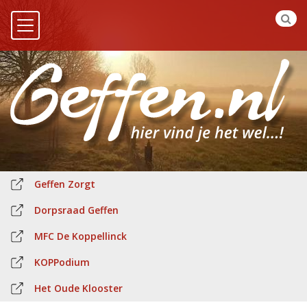
Geffen Zorgt
Dorpsraad Geffen
MFC De Koppellinck
KOPPodium
Het Oude Klooster