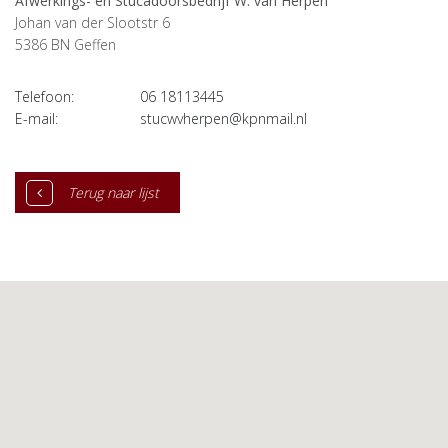
Afwerkings- en Stucadoorsbedrijf W. van Herpen
Johan van der Slootstr 6
5386 BN
Geffen
Telefoon:
06 18113445
E-mail:
stucwvherpen@kpnmail.nl
Terug naar lijst