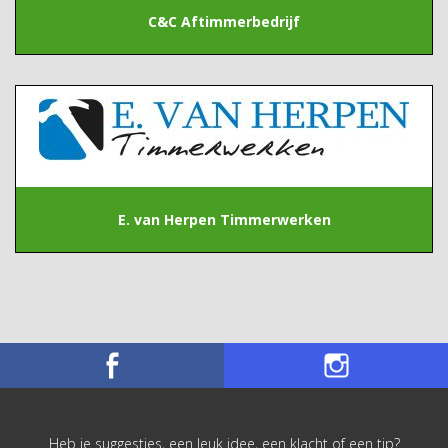
C&C Aftimmerbedrijf
E. van Herpen Timmerwerken
Heb je suggesties, een leuk idee, een klacht of een tip?