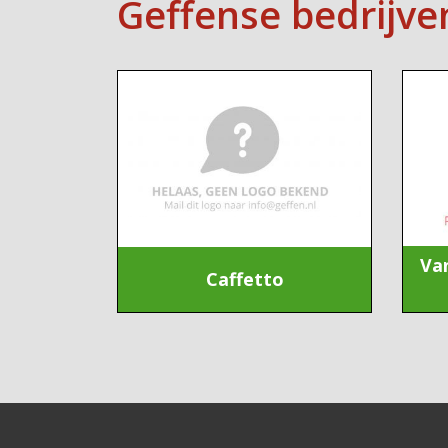
Geffense bedrijve
Va
Caffetto