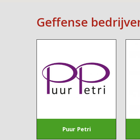
Geffense bedrijve
Puur Petri