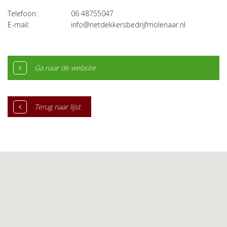
Telefoon:
06 48755047
E-mail:
info@rietdekkersbedrijfmolenaar.nl
Ga naar de website
Terug naar lijst