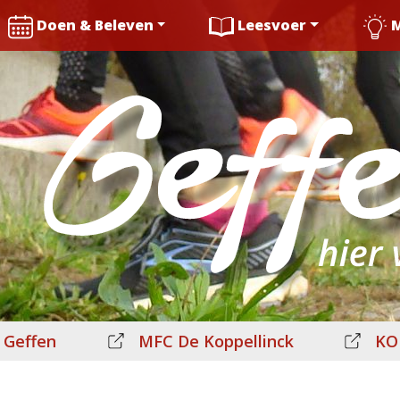
Doen & Beleven
Leesvoer
 Geffen
MFC De Koppellinck
KO