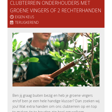
CLUBTERREIN ONDERHOUDERS MET
GROENE VINGERS OF 2 RECHTERHANDEN
EIGEN KEUS
TERUGKEREND
Ben jij graag buiten bezig en heb je groene vingers
en/of ben je een hele handige klusser? Dan zoeken wij
jou! Wat extra handen om ons clubterrein op en top
te maken én te houden zijn heel erg welkom.