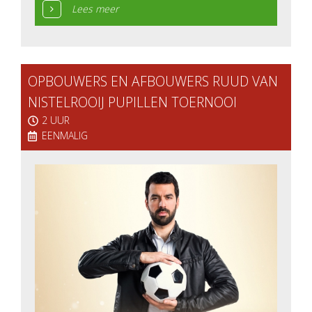
Lees meer
OPBOUWERS EN AFBOUWERS RUUD VAN
NISTELROOIJ PUPILLEN TOERNOOI
2 UUR
EENMALIG