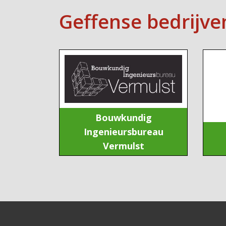
Geffense bedrijve
Bouwkundig
Ingenieursbureau
Vermulst