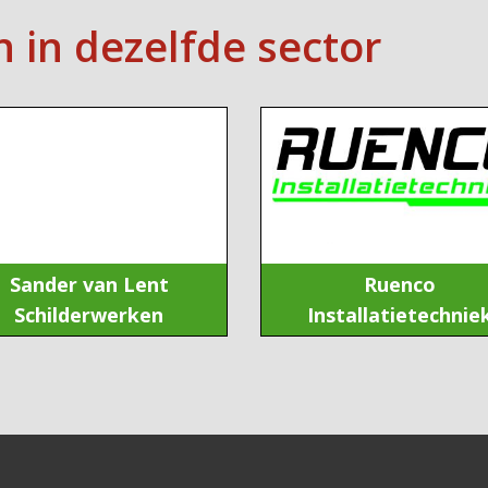
n in dezelfde sector
Sander van Lent
Ruenco
Schilderwerken
Installatietechnie