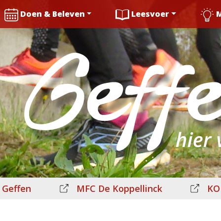
Doen & Beleven
Leesvoer
 Geffen
MFC De Koppellinck
KO