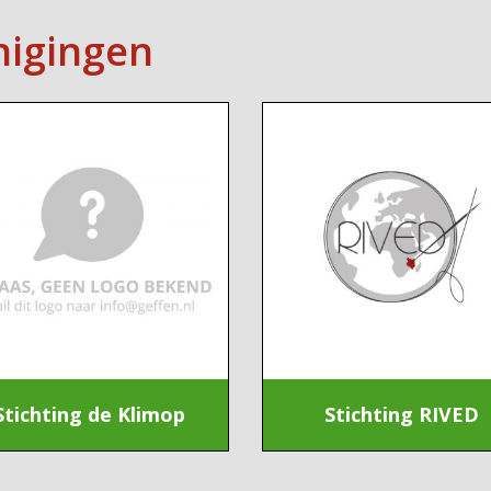
nigingen
Stichting de Klimop
Stichting RIVED